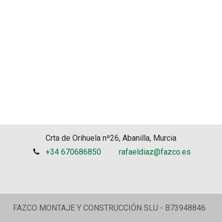
Crta de Orihuela nº26, Abanilla, Murcia
+34 670686850
rafaeldiaz@fazco.es
FAZCO MONTAJE Y CONSTRUCCIÓN SLU - B73948846